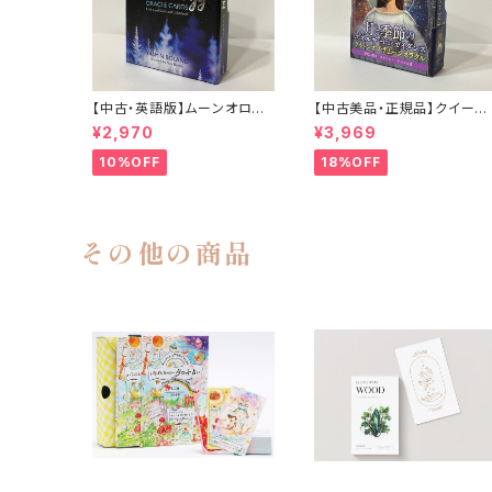
【中古・英語版】ムーンオロジ
【中古美品・正規品】クイーン
ーオラクルカード / Moonolo
オブザ ムーン オラクル 日本
¥2,970
¥3,969
gy Oracle Cards
語 解説書付き
10%OFF
18%OFF
その他の商品