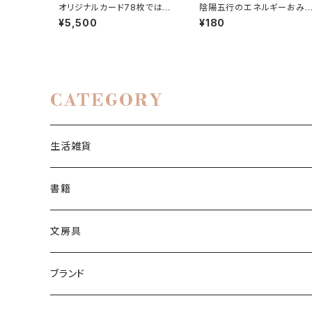
オリジナルカード78枚ではじ
陰陽五行のエネルギーおみく
める いちばんたのしい、タロ
じ
¥5,500
¥180
ット占い
CATEGORY
生活雑貨
おみくじ
書籍
インテリア
タロットカード
文房具
同人誌
ポストカード
ブランド