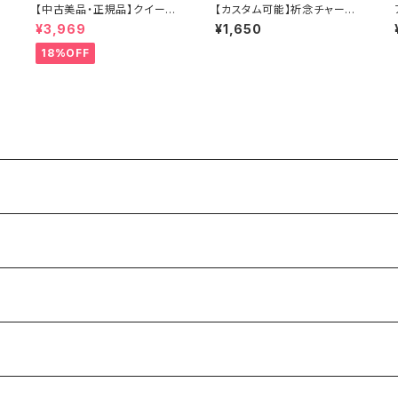
【中古美品・正規品】クイーン
【カスタム可能】祈念チャーム
オブザ ムーン オラクル 日本
ブレスレットー魂の記憶ー
¥3,969
¥1,650
語 解説書付き
18%OFF