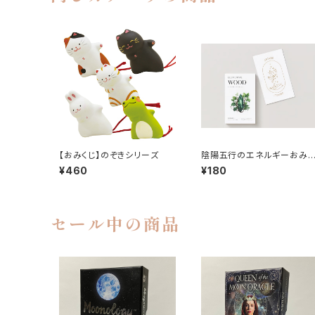
【おみくじ】のぞきシリーズ
陰陽五行のエネルギーおみく
じ
¥460
¥180
セール中の商品