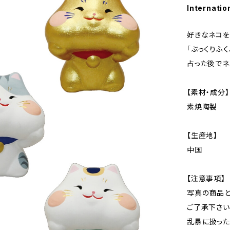
Internatio
好きなネコを
「ぷっくりふ
占った後でネ
【素材・成分】
素焼陶製
【生産地】
中国
【注意事項】
写真の商品
ご了承下さい
乱暴に扱った