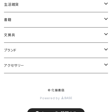
生活雑貨
おみくじ
書籍
インテリア
タロットカード
文房具
同人誌
ポストカード
ブランド
オラクルカード
リュウコドウ
アクセサリー
CreativeAnima
チャーム・ブレスレット
© 化猫書店
Powered by