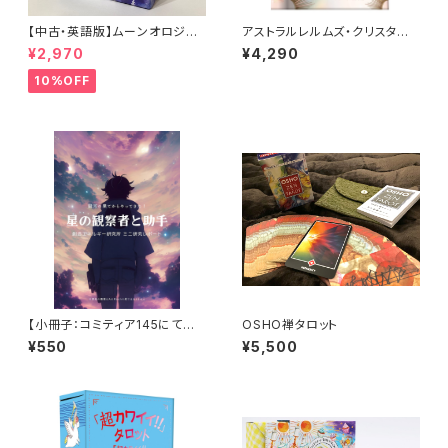
【中古・英語版】ムーンオロジー
アストラルレルムズ・クリスタル
オラクルカード / Moonology
オラクル
¥2,970
¥4,290
Oracle Cards
10%OFF
【小冊子：コミティア145にて販
OSHO禅タロット
売】銀河の果てからやってきた！
¥550
¥5,500
星の観察者と助手〜創造エネル
ギー研究所ミニ研究レポート〜