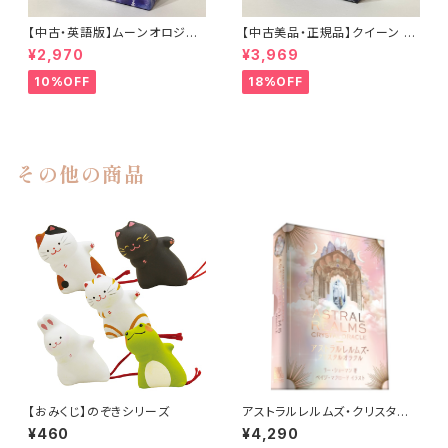
【中古・英語版】ムーンオロジー
【中古美品・正規品】クイーン オ
オラクルカード / Moonology
ブザ ムーン オラクル 日本語 解
¥2,970
¥3,969
Oracle Cards
説書付き
10%OFF
18%OFF
その他の商品
【おみくじ】のぞきシリーズ
アストラルレルムズ・クリスタル
オラクル
¥460
¥4,290